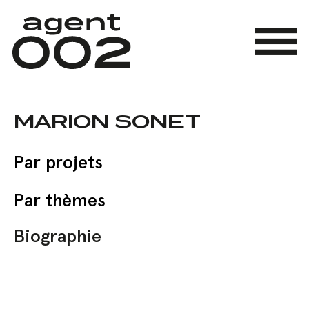
Skip
to
main
Menu
content
MARION SONET
Par projets
Par thèmes
Biographie