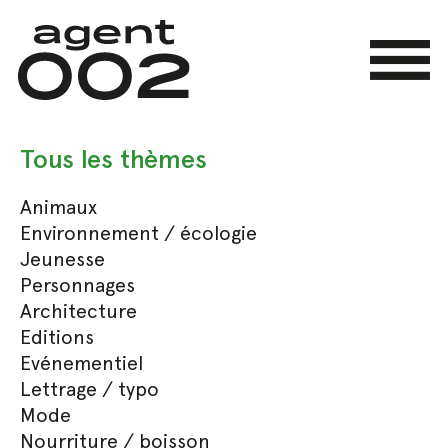
Skip
to
main
Menu
content
Tous les thèmes
Animaux
Environnement / écologie
Jeunesse
Personnages
Architecture
Editions
Evénementiel
Lettrage / typo
Mode
Nourriture / boisson