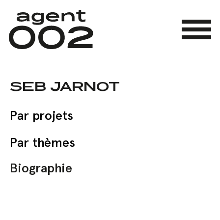
Skip
to
main
Menu
content
SEB JARNOT
Par projets
Par thèmes
Biographie