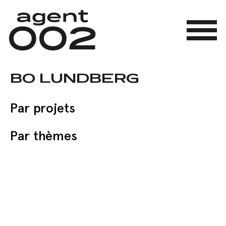
Skip
to
main
Menu
content
BO LUNDBERG
Par projets
Par thèmes