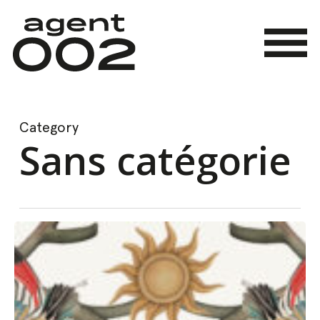
Skip
to
main
Menu
content
Category
Sans catégorie
Joselito