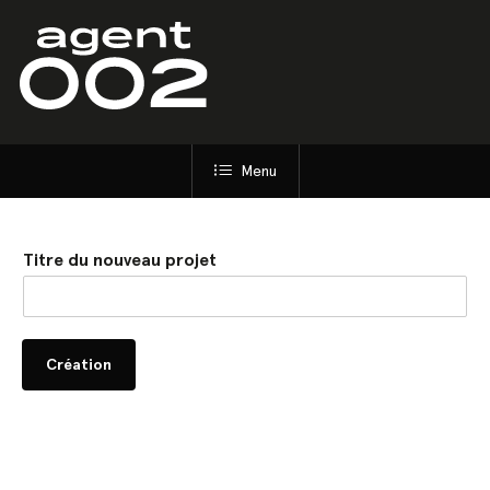
Skip
to
main
content
Menu
Titre du nouveau projet
Création