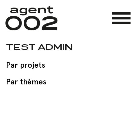
Skip
to
main
Menu
content
TEST ADMIN
Par projets
Par thèmes