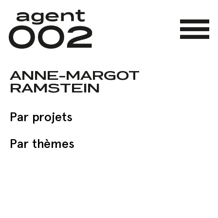
Skip
to
main
Menu
content
ANNE-MARGOT
RAMSTEIN
Par projets
Par thèmes