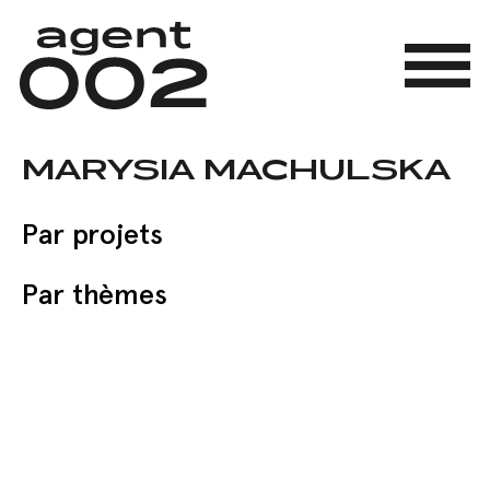
Skip
to
main
Menu
content
MARYSIA MACHULSKA
Par projets
Par thèmes