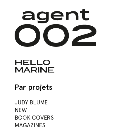
Skip
to
main
content
HELLO
MARINE
Hit enter to search or ESC to close
Par projets
JUDY BLUME
NEW
BOOK COVERS
MAGAZINES