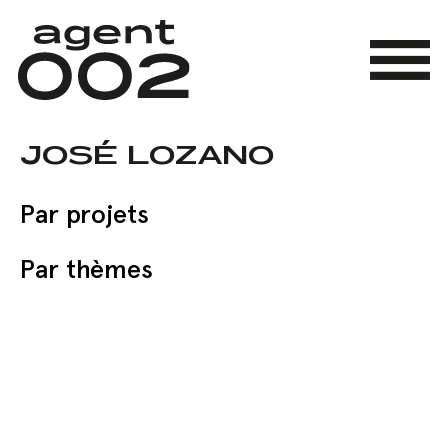
Skip
to
main
Menu
content
JOSÉ LOZANO
Par projets
Par thèmes