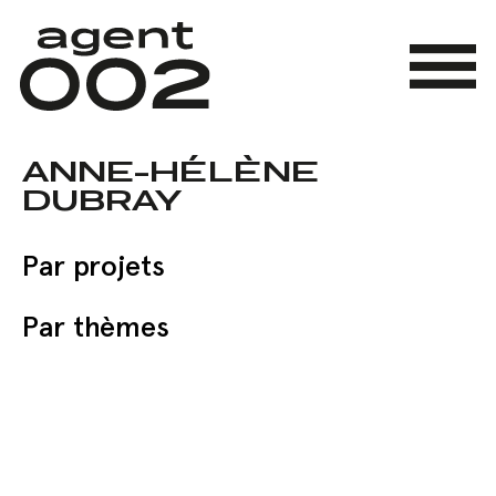
Skip
to
main
Menu
content
ANNE-HÉLÈNE
DUBRAY
Par projets
Par thèmes