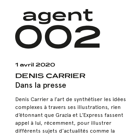
Skip
to
main
content
1 avril 2020
DENIS CARRIER
Dans la presse
Denis Carrier a l’art de synthétiser les idées
complexes à travers ses illustrations, rien
d’étonnant que Grazia et L’Express fassent
appel à lui, récemment, pour illustrer
Hit enter to search or ESC to close
différents sujets d’actualités comme la