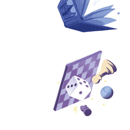
jeux
petits