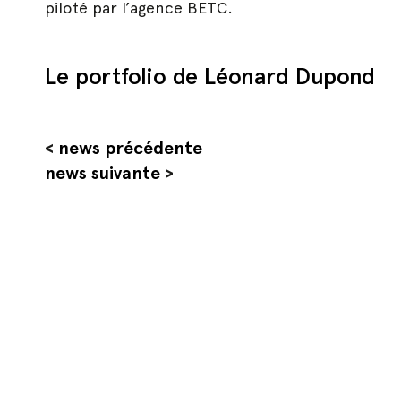
piloté par l’agence BETC.
Le portfolio de Léonard Dupond
<
news précédente
news suivante
>
Hit enter to search or ESC to close