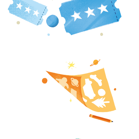
loisir
video