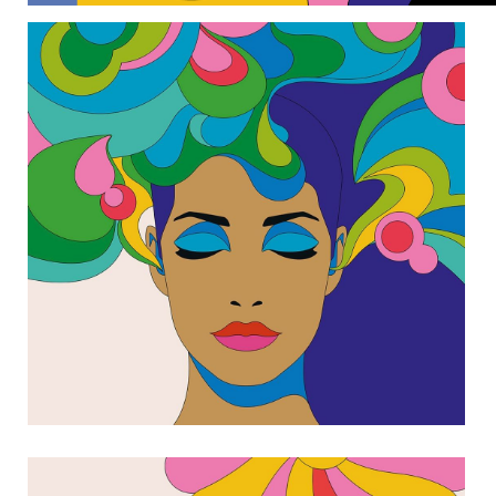
356833502_18368135611017697_5985744415488062798_n
356848727_18368135608017697_8355521016057955006_n