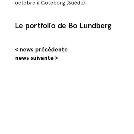
octobre à Göteborg (Suède).
Hit enter to search or ESC to close
Le portfolio de Bo Lundberg
<
news précédente
news suivante
>