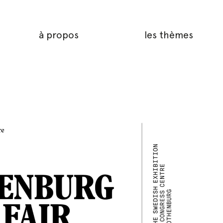
à propos
les thèmes