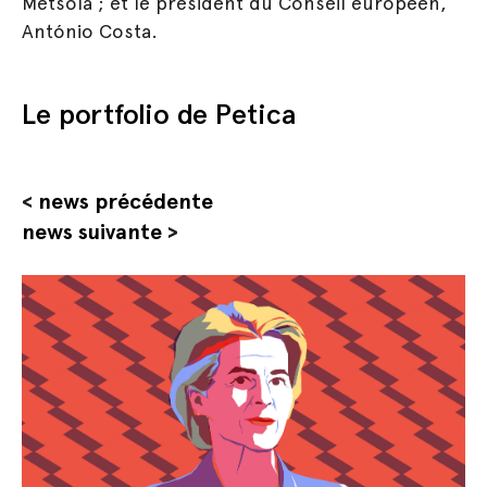
Metsola ; et le président du Conseil européen,
António Costa.
Le portfolio de Petica
<
news précédente
news suivante
>