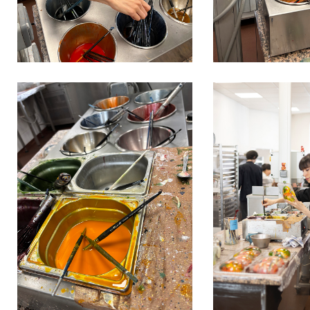
IMG_3490
Helene
Blanc_Genin_83