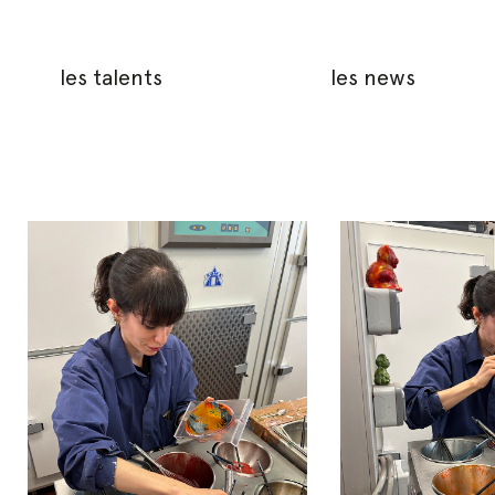
les talents
les news
IMG_3499
IMG_3498
copie
copie