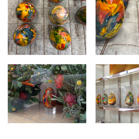
P1040428
P1040436