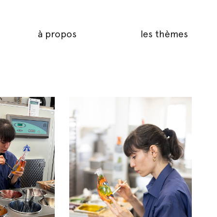
à propos
les thèmes
Helene
Blanc_Genin_15