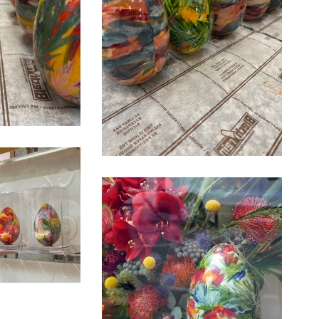
P1040439