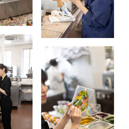
Helene
Blanc_Genin_81