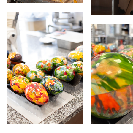
Helene
Blanc_Genin_22
IMG_3523