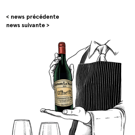
<
news précédente
news suivante
>