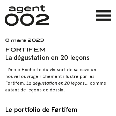
Skip
to
main
Menu
content
8 mars 2023
FORTIFEM
La dégustation en 20 leçons
L’école Hachette du vin sort de sa cave un
nouvel ouvrage richement illustré par les
Førtifem,
La dégustation en 20 leçons
… comme
autant de leçons de dessin.
Le portfolio de Førtifem