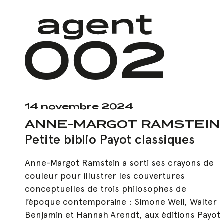
Skip
to
main
content
14 novembre 2024
Hit enter to search or ESC to close
ANNE-MARGOT RAMSTEIN
Petite biblio Payot classiques
Anne-Margot Ramstein a sorti ses crayons de
couleur pour illustrer les couvertures
conceptuelles de trois philosophes de
l’époque contemporaine : Simone Weil, Walter
Benjamin et Hannah Arendt, aux éditions Payot