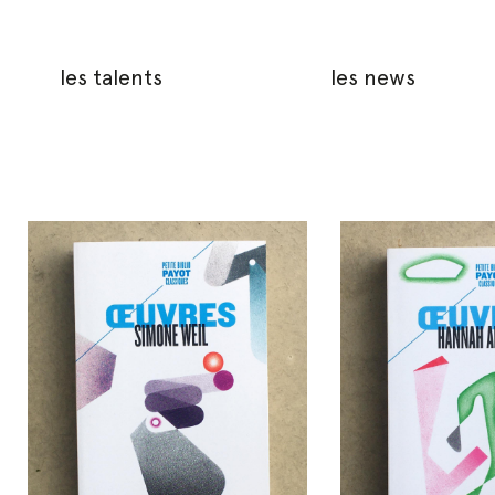
les talents
les news
464992420_1119319543144765_4631095720418966356_n
464952954_1081776