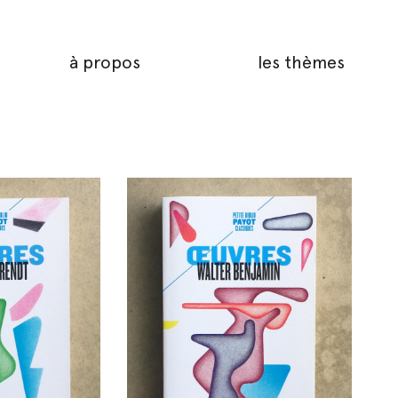
à propos
les thèmes
666428887_6290307632429699872_n
464785349_1595178061374816_40295073627