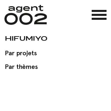
Skip
to
main
Menu
content
HIFUMIYO
Par projets
Par thèmes