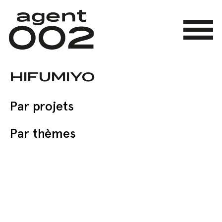
Skip
to
main
Menu
content
HIFUMIYO
Par projets
Par thèmes