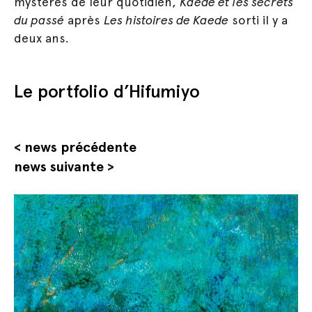
mystères de leur quotidien,
Kaede et les secrets
du passé
après
Les histoires de Kaede
sorti il y a
deux ans.
Le portfolio d’Hifumiyo
<
news précédente
news suivante
>