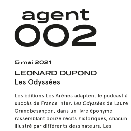
Skip
to
main
content
5 mai 2021
LEONARD DUPOND
Les Odyssées
Les éditions Les Arènes adaptent le podcast à
succès de France Inter
, Les Odyssées
de Laure
Hit enter to search or ESC to close
Grandbesançon, dans un livre éponyme
rassemblant douze récits historiques, chacun
illustré par différents dessinateurs. Les