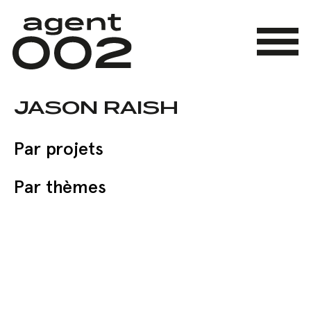
Skip
to
main
Menu
content
JASON RAISH
Par projets
Par thèmes