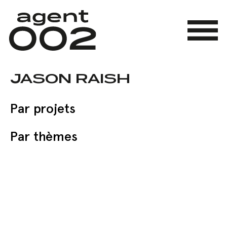
Skip
to
main
Menu
content
JASON RAISH
Par projets
Par thèmes