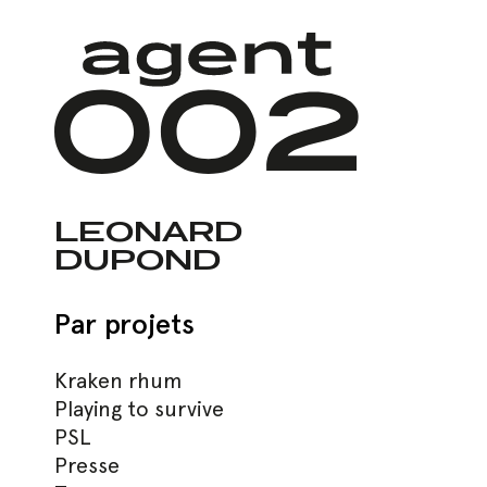
Skip
to
main
content
LEONARD
DUPOND
Par projets
Kraken rhum
Hit enter to search or ESC to close
Playing to survive
PSL
Presse