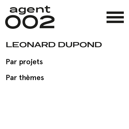
Skip
to
main
Menu
content
LEONARD DUPOND
Par projets
Par thèmes