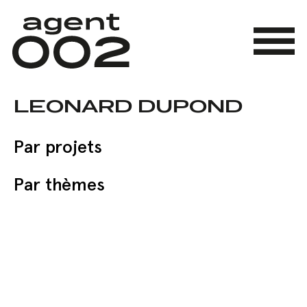
Skip
to
main
Menu
content
LEONARD DUPOND
Par projets
Par thèmes