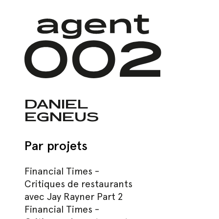
Skip
to
main
content
DANIEL
EGNEUS
Hit enter to search or ESC to close
Par projets
Financial Times -
Critiques de restaurants
avec Jay Rayner Part 2
Financial Times -