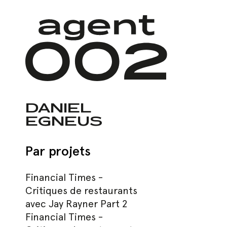
Skip
to
main
content
DANIEL
EGNEUS
Hit enter to search or ESC to close
Par projets
Financial Times -
Critiques de restaurants
avec Jay Rayner Part 2
Financial Times -