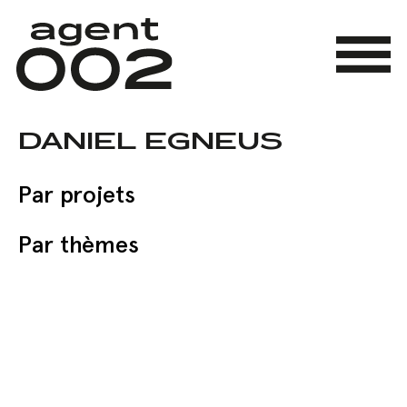
Skip
to
main
Menu
content
DANIEL EGNEUS
Par projets
Par thèmes