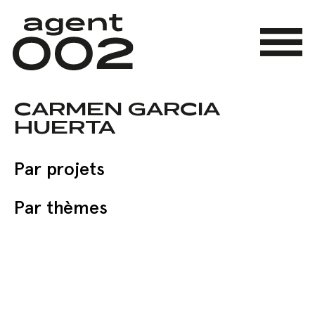
Skip
to
main
Menu
content
CARMEN GARCIA
HUERTA
Par projets
Par thèmes