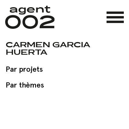
Skip
to
main
Menu
content
CARMEN GARCIA
HUERTA
Par projets
Par thèmes