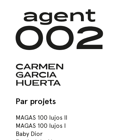
Skip
to
main
content
CARMEN
GARCIA
HUERTA
Par projets
MAGAS 100 lujos II
MAGAS 100 lujos I
Baby Dior