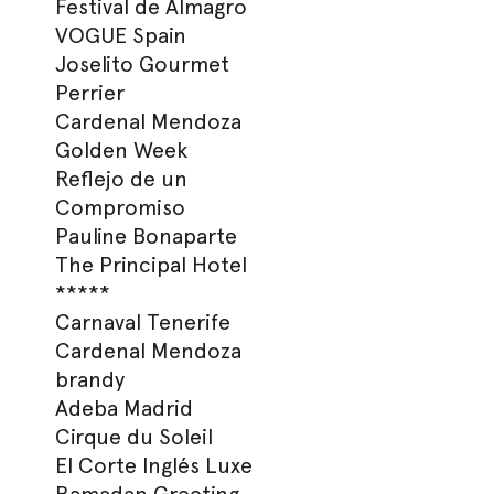
Festival de Almagro
VOGUE Spain
Joselito Gourmet
Perrier
Cardenal Mendoza
Golden Week
Hit enter to search or ESC to close
Reflejo de un
Compromiso
Pauline Bonaparte
The Principal Hotel
*****
Carnaval Tenerife
Cardenal Mendoza
brandy
Adeba Madrid
Cirque du Soleil
El Corte Inglés Luxe