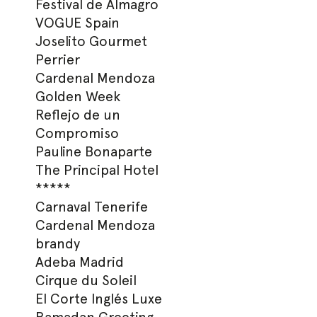
Festival de Almagro
VOGUE Spain
Joselito Gourmet
Perrier
Cardenal Mendoza
Golden Week
Hit enter to search or ESC to close
Reflejo de un
Compromiso
Pauline Bonaparte
The Principal Hotel
*****
Carnaval Tenerife
Cardenal Mendoza
brandy
Adeba Madrid
Cirque du Soleil
El Corte Inglés Luxe