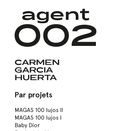
Skip
to
main
content
CARMEN
GARCIA
HUERTA
Par projets
MAGAS 100 lujos II
MAGAS 100 lujos I
Baby Dior